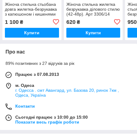
Жіноча стильна стьобана
Жіноча стильна жилетка
Жіно
довга жилетка-безрукавка
безрукавка ділового стилю
стьо
з капюшоном і кишенями
(42-48р). Арт 3306/14
безр
(р.42-48). Арт-1450/25
киш
1 100
620
950
₴
₴
(р.4
Купити
Купити
Про нас
89% позитивних з 27 відгуків за рік
Працює з 07.08.2013
м. Одеса
г. Одесса . смт Авангард, ул. Базова 20, ринок 7км ,
Одеса, Україна
Контакти
Сьогодні працює з 10:00 до 15:00
Показати весь графік роботи