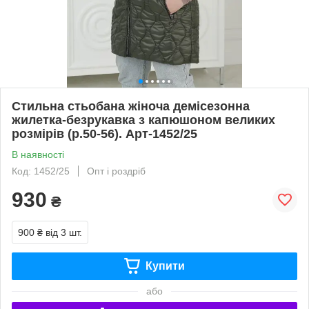
Стильна стьобана жіноча демісезонна
жилетка-безрукавка з капюшоном великих
розмірів (р.50-56). Арт-1452/25
В наявності
Код: 1452/25
Опт і роздріб
930
₴
900 ₴
від 3 шт.
Купити
або