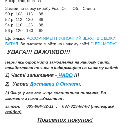
Колір: хакі, бежева
Заміри по верху виробу:Роз. Ог. Об. Спина.
50 р. 108 116 88
52 р. 112 120 88
54 р. 116 126 88
56 р. 120 130 88
Ще більше
АССОРТИМЕНТ ЖІНОЧНИЙ ВЕРХНІВ ОДЕЖИ
БАТАЛ
Ви зможете знайти на нашому сайті
"LEDI-MODA"
УВАГА!!! ВАЖЛИВО!!!
Перш ніж оформити замовлення на нашому сайті,
ознайомтеся пож-та з інформацією на нашому сайті:
1) Часті запитання -
ЧАВО
!!!
2) Умови
Доставки й Оплати
.
3) Якщо у вас все ж ще залишилися питання, Ви
зможете з нами зв'язатися :
за тел: 099-084-92-11 ; 097-319-68-08 (телеграм/
вайбер)
Приємних покупок!