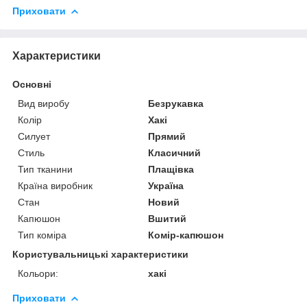
Приховати
Характеристики
Основні
Вид виробу
Безрукавка
Колір
Хакі
Силует
Прямий
Стиль
Класичний
Тип тканини
Плащівка
Країна виробник
Україна
Стан
Новий
Капюшон
Вшитий
Тип коміра
Комір-капюшон
Користувальницькі характеристики
Кольори:
хакі
Приховати