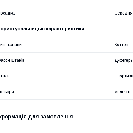
Посадка
Середня
Користувальницькі характеристики
ип тканини
Коттон
асон штанів
Джоггер
тиль
Спортив
ольори:
молочні
нформація для замовлення