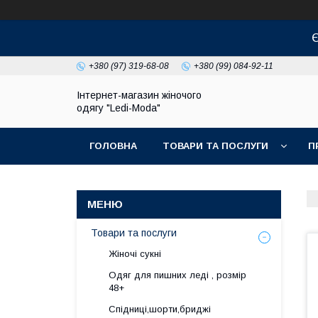
Є
+380 (97) 319-68-08
+380 (99) 084-92-11
Інтернет-магазин жіночого
одягу "Ledi-Moda"
ГОЛОВНА
ТОВАРИ ТА ПОСЛУГИ
П
Товари та послуги
Жіночі сукні
Одяг для пишних леді , розмір
48+
Спідниці,шорти,бриджі