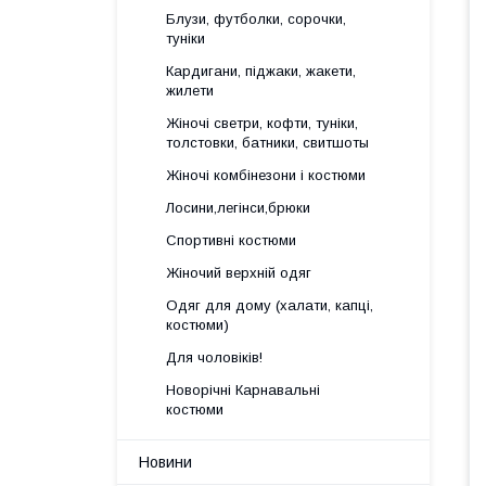
Блузи, футболки, сорочки,
туніки
Кардигани, піджаки, жакети,
жилети
Жіночі светри, кофти, туніки,
толстовки, батники, свитшоты
Жіночі комбінезони і костюми
Лосини,легінси,брюки
Спортивні костюми
Жіночий верхній одяг
Одяг для дому (халати, капці,
костюми)
Для чоловіків!
Новорічні Карнавальні
костюми
Новини