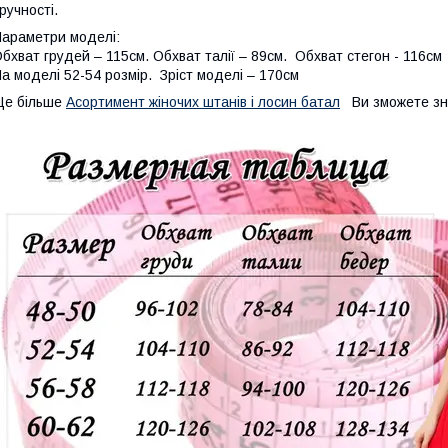
ручності.
араметри моделі:
бхват грудей – 115см. Обхват талії – 89см. Обхват стегон - 116см
а моделі 52-54 розмір. Зріст моделі – 170см
Ще більше
Асортимент жіночих штанів і лосин батал
Ви зможете зн