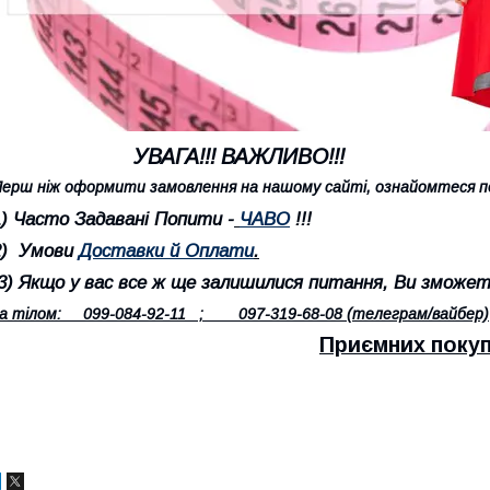
УВАГА!!! ВАЖЛИВО!!!
ерш ніж оформити замовлення на нашому сайті, ознайомтеся по
1) Часто Задавані Попити -
ЧАВО
!!!
2) Умови
Доставки й Оплати
.
3) Якщо у вас все ж ще залишилися питання, Ви зможете
а тілом: 099-084-92-11 ; 097-319-68-08 (телеграм/вайбер)
Приємних покуп