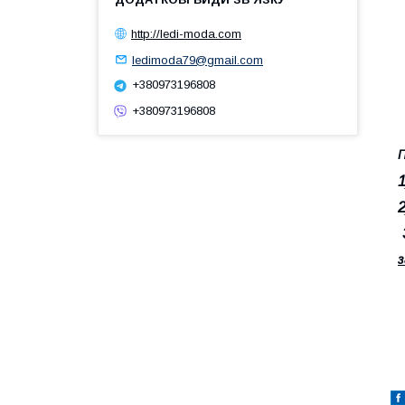
http://ledi-moda.com
ledimoda79@gmail.com
+380973196808
+380973196808
П
з