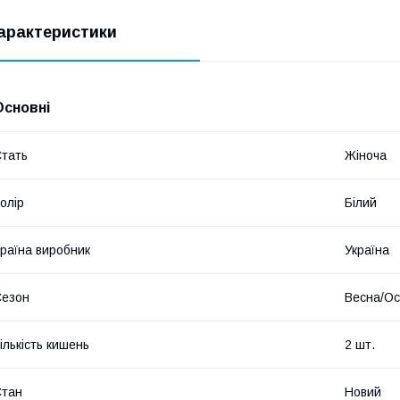
арактеристики
Основні
тать
Жіноча
олір
Білий
раїна виробник
Україна
Сезон
Весна/Ос
ількість кишень
2 шт.
Стан
Новий