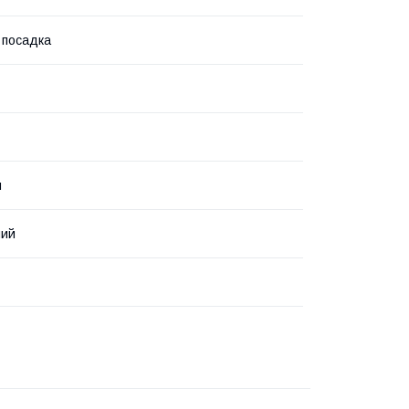
 посадка
ы
ний