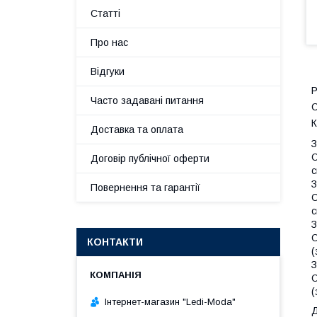
Статті
Про нас
Відгуки
Р
Часто задавані питання
С
К
Доставка та оплата
З
О
Договір публічної оферти
с
З
Повернення та гарантії
О
с
З
О
КОНТАКТИ
(
З
О
(
Інтернет-магазин "Ledi-Moda"
Д