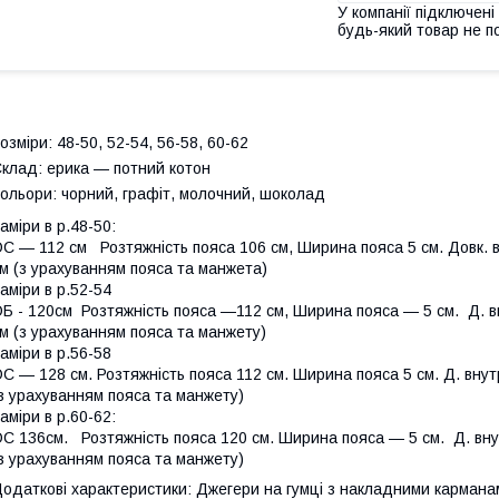
У компанії підключені
будь-який товар не п
озміри: 48-50, 52-54, 56-58, 60-62
клад: ерика — потний котон
ольори: чорний, графіт, молочний, шоколад
аміри в р.48-50:
С — 112 см Розтяжність пояса 106 см, Ширина пояса 5 см. Довк. 
м (з урахуванням пояса та манжета)
аміри в р.52-54
Б - 120см Розтяжність пояса —112 см, Ширина пояса — 5 см. Д. в
м (з урахуванням пояса та манжету)
аміри в р.56-58
С — 128 см. Розтяжність пояса 112 см. Ширина пояса 5 см. Д. вну
з урахуванням пояса та манжету)
аміри в р.60-62:
С 136см. Розтяжність пояса 120 см. Ширина пояса — 5 см. Д. вну
з урахуванням пояса та манжету)
одаткові характеристики: Джегери на гумці з накладними карманам