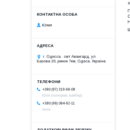
з
П
О
Н
Юлия
г. Одесса . смт Авангард, ул.
Базова 20, ринок 7км, Одеса, Україна
+380 (97) 319-68-08
Юлія (телеграм, вайбер)
+380 (99) 084-92-11
Анна