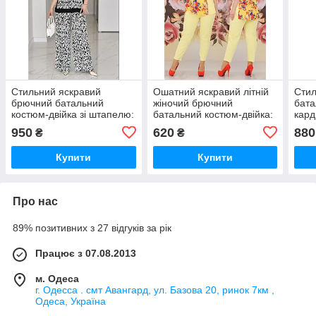
Стильний яскравий
Ошатний яскравий літній
Сти
брючний батальний
жіночий брючний
бата
костюм-двійка зі штапелю:
батальний костюм-двійка:
кард
блузка + штани палацо
блуза + штани (р.56-62).
(р.4
950
620
880
₴
₴
(р.50-60). Арт-1460/25
Арт-2239/42
Купити
Купити
Про нас
89% позитивних з 27 відгуків за рік
Працює з 07.08.2013
м. Одеса
г. Одесса . смт Авангард, ул. Базова 20, ринок 7км ,
Одеса, Україна