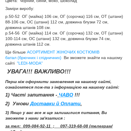
Цвета: чорний, синій, моко, шоколад
Заміри виробу:
р.50-52 ОГ (майка) 106 см, ОГ (сорочка) 116 см, ОТ (штани)
88-106 см, ОС (штани) 112 см, довжина блузки 72 см,
довжина штанів 108 см.
р.54-56 ОГ (майка) 114 см. ОГ (сорочка) 132 см, ОТ (штани)
100-114 см, ОС (штани) 132 см, довжина блузки 74 см,
довжина штанів 112 см.
Ще більше
АСОРТИМЕНТ ЖІНОЧИХ КОСТЮМІВ
батал (брючних і спідничних)
Ви зможете знайти на нашому
сайті
"LEDI-MODA"
УВАГА!!! ВАЖЛИВО!!!
Перш ніж оформити замовлення на нашому сайті,
ознайомтеся пож-та з інформацією на нашому сайті:
1) Часті запитання -
ЧАВО
!!!
2) Умови
Доставки й Оплати
.
3) Якщо у вас все ж ще залишилися питання, Ви
зможете з нами зв'язатися :
за тел: 099-084-92-11 ; 097-319-68-08 (телеграм/