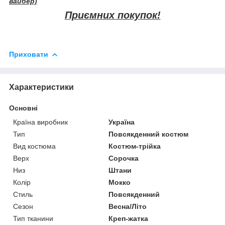
вайбер)
Приємних покупок!
Приховати
Характеристики
Основні
Країна виробник
Україна
Тип
Повсякденний костюм
Вид костюма
Костюм-трійка
Верх
Сорочка
Низ
Штани
Колір
Мокко
Стиль
Повсякденний
Сезон
Весна/Літо
Тип тканини
Креп-жатка