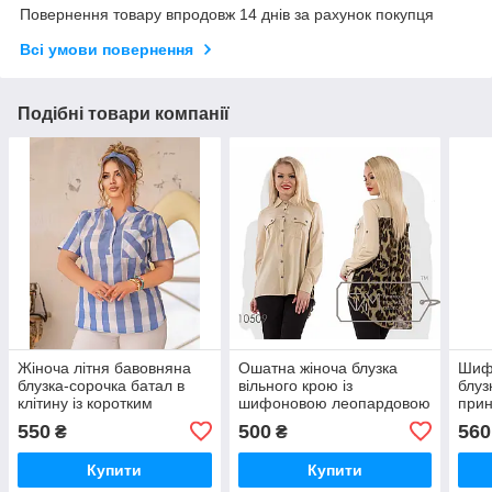
Повернення товару впродовж 14 днів за рахунок покупця
Всі умови повернення
Подібні товари компанії
Жіноча літня бавовняна
Ошатна жіноча блузка
Шифо
блузка-сорочка батал в
вільного крою із
блуз
клітину із коротким
шифоновою леопардовою
прин
рукавом (р.52-54).
вставкою на спині (р.42-
Арт-
550
500
560
₴
₴
Арт-1040/11
50). Арт-2642/23
Купити
Купити