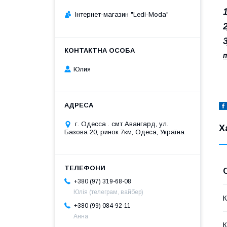
Інтернет-магазин "Ledi-Moda"
п
Юлия
г. Одесса . смт Авангард, ул.
Х
Базова 20, ринок 7км, Одеса, Україна
+380 (97) 319-68-08
Юлія (телеграм, вайбер)
К
+380 (99) 084-92-11
Анна
К