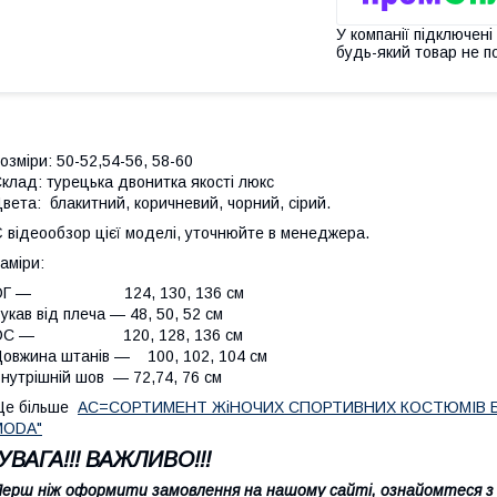
У компанії підключені
будь-який товар не п
озміри: 50-52,54-56, 58-60
клад: турецька двонитка якості люкс
вета: блакитний, коричневий, чорний, сірий.
 відеообзор цієї моделі, уточнюйте в менеджера.
аміри:
ОГ — 124, 130, 136 см
укав від плеча — 48, 50, 52 см
ОС — 120, 128, 136 см
овжина штанів — 100, 102, 104 см
нутрішній шов — 72,74, 76 см
е більше
АС=СОРТИМЕНТ ЖіНОЧИХ СПОРТИВНИХ КОСТЮМІВ 
MODA"
УВАГА!!! ВАЖЛИВО!!!
ерш ніж оформити замовлення на нашому сайті, ознайомтеся з 