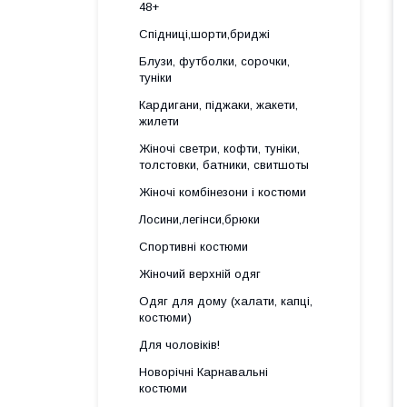
48+
Спідниці,шорти,бриджі
Блузи, футболки, сорочки,
туніки
Кардигани, піджаки, жакети,
жилети
Жіночі светри, кофти, туніки,
толстовки, батники, свитшоты
Жіночі комбінезони і костюми
Лосини,легінси,брюки
Спортивні костюми
Жіночий верхній одяг
Одяг для дому (халати, капці,
костюми)
Для чоловіків!
Новорічні Карнавальні
костюми