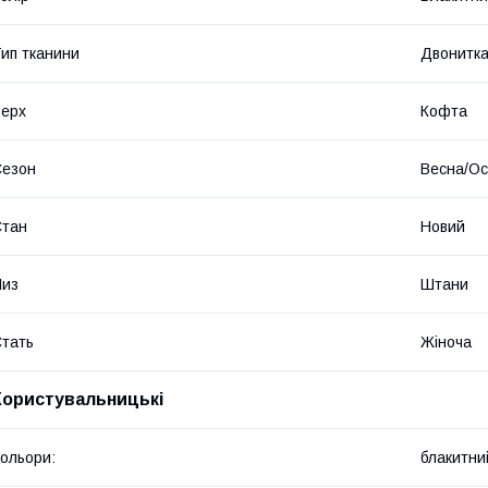
ип тканини
Двонитк
ерх
Кофта
Сезон
Весна/Ос
Стан
Новий
Низ
Штани
тать
Жіноча
Користувальницькі
ольори:
блакитни