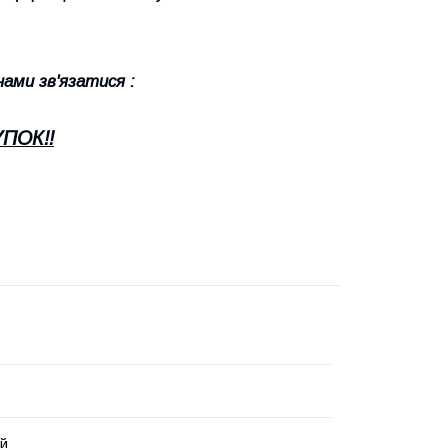
нами зв'язатися :
ПОК!!
ий