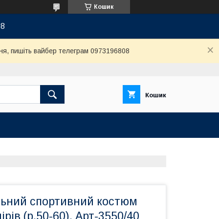
Кошик
08
ня, пишіть вайбер телеграм 0973196808
Кошик
льний спортивний костюм
рів (р.50-60). Арт-3550/40