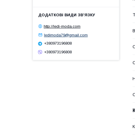
Т
http://ledi-moda.com
В
ledimoda79@gmail.com
+380973196808
+380973196808
С
К