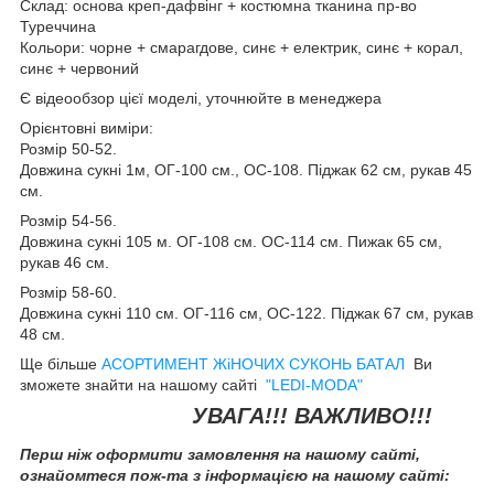
Склад: основа креп-дафвінг + костюмна тканина пр-во
Туреччина
Кольори: чорне + смарагдове, синє + електрик, синє + корал,
синє + червоний
Є відеообзор цієї моделі, уточнюйте в менеджера
Орієнтовні виміри:
Розмір 50-52.
Довжина сукні 1м, ОГ-100 см., ОС-108. Піджак 62 см, рукав 45
см.
Розмір 54-56.
Довжина сукні 105 м. ОГ-108 см. ОС-114 см. Пижак 65 см,
рукав 46 см.
Розмір 58-60.
Довжина сукні 110 см. ОГ-116 см, ОС-122. Піджак 67 см, рукав
48 см.
Ще більше
АСОРТИМЕНТ ЖіНОЧИХ СУКОНЬ БАТАЛ
Ви
зможете знайти на нашому сайті
"LEDI-MODA"
УВАГА!!! ВАЖЛИВО!!!
Перш ніж оформити замовлення на нашому сайті,
ознайомтеся пож-та з інформацією на нашому сайті: