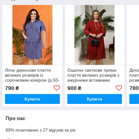
Літнє джинсове плаття
Ошатне святкове пряме
Діло
великих розмірів із
плаття великих розмірів з
плат
сорочковим коміром (р.50-
ажурними вставками
розм
58). Арт-4309/7
(р.50-60). Арт-46524/28
Арт-
790
900
780
₴
₴
Купити
Купити
Про нас
89% позитивних з 27 відгуків за рік