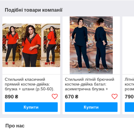
Подібні товари компанії
Стильний класичний
Стильний літній брючний
Літн
прямий костюм-двійка:
костюм-двійка батал:
кост
блузка + штани (р.50-60).
асиметрична блузка +
розм
Арт-4679/28
штани (р.48-50).
(р.5
890
670
790
₴
₴
Арт-2221/42
Купити
Купити
Про нас