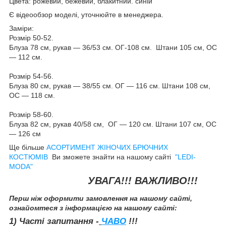
Цвета: рожевий, бежевий, блакитний. синій
Є відеообзор моделі, уточнюйте в менеджера.
Заміри:
Розмір 50-52.
Блуза 78 см, рукав — 36/53 см. ОГ-108 см. Штани 105 см, ОС
— 112 см.
Розмір 54-56.
Блуза 80 см, рукав — 38/55 см. ОГ — 116 см. Штани 108 см,
ОС — 118 см.
Розмір 58-60.
Блуза 82 см, рукав 40/58 см, ОГ — 120 см. Штани 107 см, ОС
— 126 см
Ще більше
АСОРТИМЕНТ ЖІНОЧИХ БРЮЧНИХ
КОСТЮМІВ
Ви зможете знайти на нашому сайті
"LEDI-
MODA"
УВАГА!!! ВАЖЛИВО!!!
Перш ніж оформити замовлення на нашому сайті,
ознайомтеся з інформацією на нашому сайті:
1) Часті запитання -
ЧАВО
!!!