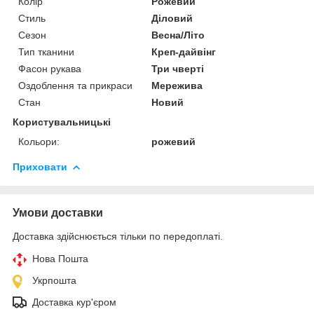
Колір
Рожевий
Стиль
Діловий
Сезон
Весна/Літо
Тип тканини
Креп-дайвінг
Фасон рукава
Три чверті
Оздоблення та прикраси
Мережива
Стан
Новий
Користувальницькі
Кольори:
рожевий
Приховати
Умови доставки
Доставка здійснюється тільки по передоплаті.
Нова Пошта
Укрпошта
Доставка кур'єром