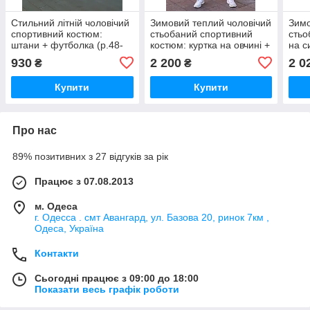
Стильний літній чоловічий
Зимовий теплий чоловічий
Зимо
спортивний костюм:
стьобаний спортивний
стьо
штани + футболка (р.48-
костюм: куртка на овчині +
на с
54). Арт-1218/29
штани (р.46-54).
овчи
930
2 200
2 0
₴
₴
Арт-1224/29
Арт-
Купити
Купити
Про нас
89% позитивних з 27 відгуків за рік
Працює з 07.08.2013
м. Одеса
г. Одесса . смт Авангард, ул. Базова 20, ринок 7км ,
Одеса, Україна
Контакти
Сьогодні працює з 09:00 до 18:00
Показати весь графік роботи