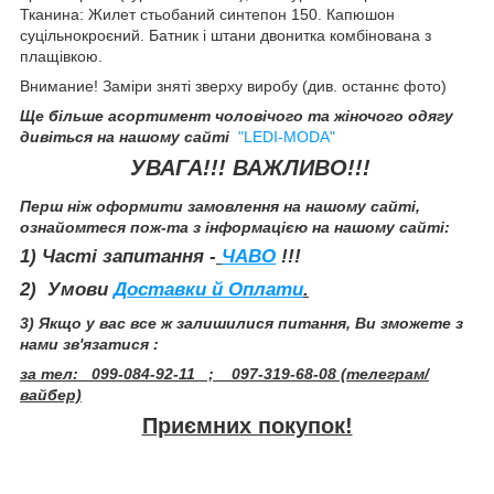
Тканина: Жилет стьобаний синтепон 150. Капюшон
суцільнокроєний. Батник і штани двонитка комбінована з
плащівкою.
Внимание! Заміри зняті зверху виробу (див. останнє фото)
Ще більше асортимент чоловічого та жіночого одягу
дивіться на нашому сайті
"LEDI-MODA"
УВАГА!!! ВАЖЛИВО!!!
Перш ніж оформити замовлення на нашому сайті,
ознайомтеся пож-та з інформацією на нашому сайті:
1) Часті запитання -
ЧАВО
!!!
2) Умови
Доставки й Оплати
.
3) Якщо у вас все ж залишилися питання, Ви зможете з
нами зв'язатися :
за тел: 099-084-92-11 ; 097-319-68-08 (телеграм/
вайбер)
Приємних покупок!