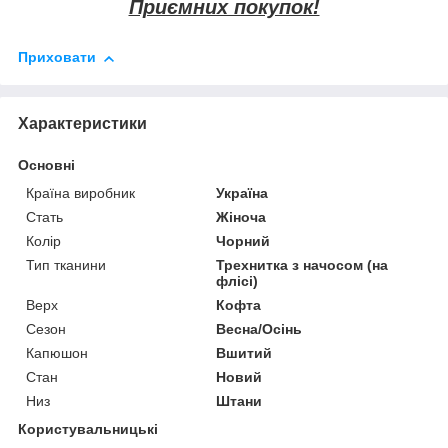
Приємних покупок!
Приховати
Характеристики
Основні
Країна виробник
Україна
Стать
Жіноча
Колір
Чорний
Тип тканини
Трехнитка з начосом (на
флісі)
Верх
Кофта
Сезон
Весна/Осінь
Капюшон
Вшитий
Стан
Новий
Низ
Штани
Користувальницькі