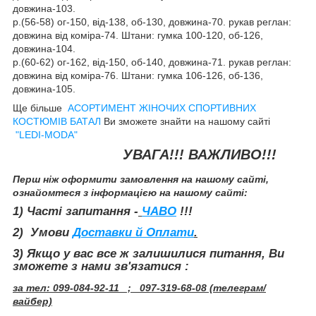
довжина-103.
р.(56-58) ог-150, від-138, об-130, довжина-70. рукав реглан:
довжина від коміра-74. Штани: гумка 100-120, об-126,
довжина-104.
р.(60-62) ог-162, від-150, об-140, довжина-71. рукав реглан:
довжина від коміра-76. Штани: гумка 106-126, об-136,
довжина-105.
Ще більше
АСОРТИМЕНТ ЖІНОЧИХ СПОРТИВНИХ
КОСТЮМІВ БАТАЛ
Ви зможете знайти на нашому сайті
"LEDI-MODA"
УВАГА!!! ВАЖЛИВО!!!
Перш ніж оформити замовлення на нашому сайті,
ознайомтеся з інформацією на нашому сайті:
1) Часті запитання -
ЧАВО
!!!
2) Умови
Доставки й Оплати
.
3
) Якщо у вас все ж залишилися питання, Ви
зможете з нами зв'язатися :
за тел: 099-084-92-11 ; 097-319-68-08 (телеграм/
вайбер)