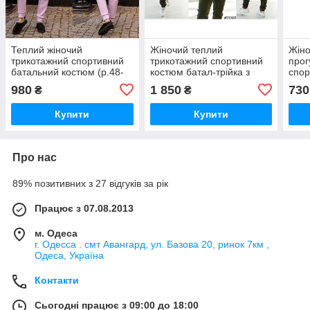
Теплий жіночий
Жіночий теплий
Жіно
трикотажний спортивний
трикотажний спортивний
прог
батальний костюм (р.48-
костюм батал-трійка з
спор
62). Арт-2186/42
жилеткою (р.48-62).
вели
980
1 850
730
₴
₴
Арт-2851/24
Арт-
Купити
Купити
Про нас
89% позитивних з 27 відгуків за рік
Працює з 07.08.2013
м. Одеса
г. Одесса . смт Авангард, ул. Базова 20, ринок 7км ,
Одеса, Україна
Контакти
Сьогодні працює з 09:00 до 18:00