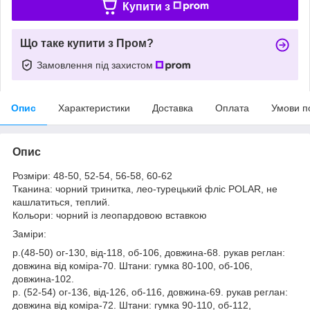
Купити з
Що таке купити з Пром?
Замовлення під захистом
Опис
Характеристики
Доставка
Оплата
Умови п
Опис
Розміри: 48-50, 52-54, 56-58, 60-62
Тканина: чорний тринитка, лео-турецький фліс POLAR, не
кашлатиться, теплий.
Кольори: чорний із леопардовою вставкою
Заміри:
р.(48-50) ог-130, від-118, об-106, довжина-68. рукав реглан:
довжина від коміра-70. Штани: гумка 80-100, об-106,
довжина-102.
р. (52-54) ог-136, від-126, об-116, довжина-69. рукав реглан:
довжина від коміра-72. Штани: гумка 90-110, об-112,