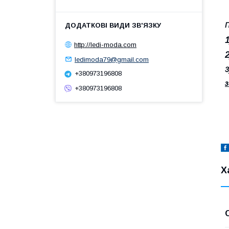
П
http://ledi-moda.com
ledimoda79@gmail.com
3
+380973196808
з
+380973196808
Х