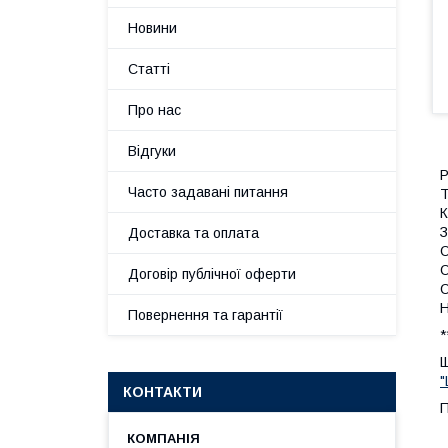
Новини
Статті
Про нас
Відгуки
Р
Часто задавані питання
Т
К
З
Доставка та оплата
О
О
Договір публічної оферти
О
Н
Повернення та гарантії
*
Щ
"
КОНТАКТИ
П