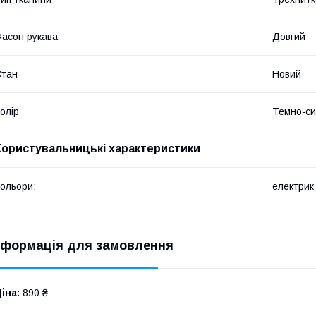
асон рукава
Довгий
Стан
Новий
олір
Темно-си
Користувальницькі характеристики
ольори:
електрик
нформація для замовлення
іна:
890 ₴