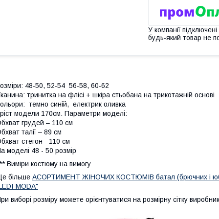
У компанії підключені
будь-який товар не п
озміри: 48-50, 52-54 56-58, 60-62
канина: тринитка на флісі + шкіра стьобана на трикотажній основі
ольори: темно синій, електрик оливка
ріст модели 170см. Параметри моделі:
бхват грудей – 110 см
бхват талії – 89 см
бхват стегон - 110 см
а моделі 48 - 50 розмір
** Виміри костюму на вимогу
е більше
АСОРТИМЕНТ ЖІНОЧИХ КОСТЮМІВ батал (брючних і ю
LEDI-MODA"
ри виборі розміру можете орієнтуватися на розмірну сітку виробник