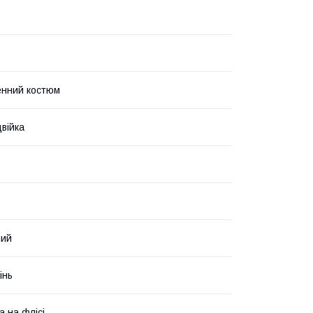
енний костюм
війка
ний
інь
а на флісі