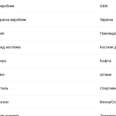
иробник
S&N
раїна виробник
Україна
ип
Повсякд
ид костюма
Костюм-д
ерх
Кофта
Низ
Штани
тиль
Спортив
Сезон
Весна/Ос
ип тканини
Трехнитк