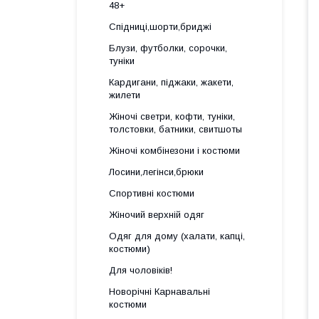
48+
Спідниці,шорти,бриджі
Блузи, футболки, сорочки,
туніки
Кардигани, піджаки, жакети,
жилети
Жіночі светри, кофти, туніки,
толстовки, батники, свитшоты
Жіночі комбінезони і костюми
Лосини,легінси,брюки
Спортивні костюми
Жіночий верхній одяг
Одяг для дому (халати, капці,
костюми)
Для чоловіків!
Новорічні Карнавальні
костюми