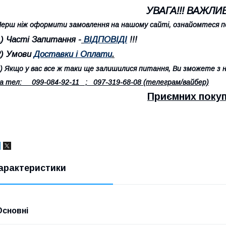
УВАГА!!! ВАЖЛИВ
ерш ніж оформити замовлення на нашому сайті, ознайомтеся по
1) Часті Запитання -
ВІДПОВІДІ
!!!
2) Умови
Доставки і Оплати
.
) Якщо у вас все ж таки ще залишилися питання, Ви зможете з н
а тел: 099-084-92-11 ; 097-319-68-08 (телеграм/вайбер)
Приємних покуп
арактеристики
Основні