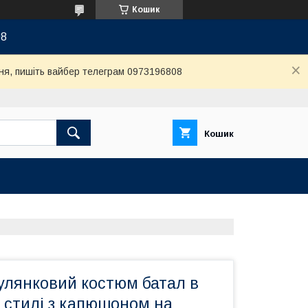
Кошик
08
ня, пишіть вайбер телеграм 0973196808
Кошик
улянковий костюм батал в
 стилі з капюшоном на