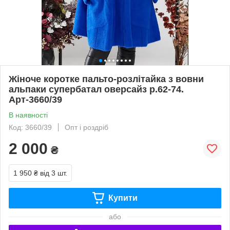
Жіноче коротке пальто-розлітайка з вовни
альпаки супербатал оверсайз р.62-74.
Арт-3660/39
В наявності
Код: 3660/39
Опт і роздріб
2 000
₴
1 950 ₴
від 3 шт.
Купити
або