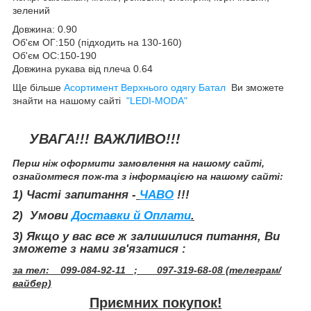
зелений
Довжина: 0.90
Об'єм ОГ:150 (підходить на 130-160)
Об'єм ОС:150-190
Довжина рукава від плеча 0.64
Ще більше
Асортимент Верхнього одягу Батал
Ви зможете
знайти на нашому сайті
"LEDI-MODA"
УВАГА!!! ВАЖЛИВО!!!
Перш ніж оформити замовлення на нашому сайті,
ознайомтеся пож-та з інформацією на нашому сайті:
1) Часті запитання -
ЧАВО
!!!
2) Умови
Доставки й Оплати
.
3
) Якщо у вас все ж залишилися питання, Ви
зможете з нами зв'язатися :
за тел: 099-084-92-11 ; 097-319-68-08 (телеграм/
вайбер)
Приємних покупок!