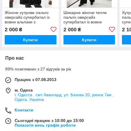
Жіноче хутрове пальто
Шикарне жіноче тепле
Хутр
оверсайз супербатал із
пальто оверсайз
паль
вовни альпаки з
супербатал із вовни
супе
капюшоном р.50-56.
альпака р.56-64.
альп
2 000
2 000
2 1
₴
₴
Арт-3658/39
Арт-3662/39
Арт-
Купити
Купити
Про нас
89% позитивних з 27 відгуків за рік
Працює з 07.08.2013
м. Одеса
г. Одесса . смт Авангард, ул. Базова 20, ринок 7км ,
Одеса, Україна
Контакти
Сьогодні працює з 10:00 до 15:00
Показати весь графік роботи