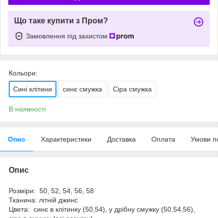
Що таке купити з Пром?
Замовлення під захистом
Кольори:
Сині клітини
синє смужка
Сіра смужка
В наявності
Опис
Характеристики
Доставка
Оплата
Умови п
Опис
Розміри: 50, 52, 54, 56, 58
Тканина: літній джинс
Цвета: синє в клітинку (50,54), у дрібну смужку (50,54,56),