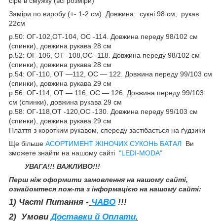
сіре в смужку (всі розміри)
Заміри по виробу (+- 1-2 см). Довжина: сукні 98 см, рукав
22см
р.50: ОГ-102,ОТ-104, ОС -114. Довжина переду 98/102 см
(спинки), довжина рукава 28 см
р.52: ОГ-106, ОТ -108,ОС -118. Довжина переду 98/102 см
(спинки), довжина рукава 28 см
р.54: ОГ-110, ОТ —112, ОС — 122. Довжина переду 99/103 см
(спинки), довжина рукава 29 см
р.56: ОГ-114, ОТ — 116, ОС — 126. Довжина переду 99/103
см (спинки), довжина рукава 29 см
р.58: ОГ-118,ОТ -120,ОС -130. Довжина переду 99/103 см
(спинки), довжина рукава 29 см
Плаття з коротким рукавом, спереду застібається на ґудзики
Ще більше
АСОРТИМЕНТ ЖІНОЧИХ СУКОНЬ БАТАЛ
Ви
зможете знайти на нашому сайті
"LEDI-MODA"
УВАГА!!! ВАЖЛИВО!!!
Перш ніж оформити замовлення на нашому сайті,
ознайомтеся пож-та з інформацією на нашому сайті:
1) Часті Питання -
ЧАВО
!!!
2) Умови
Доставки й Оплати
.