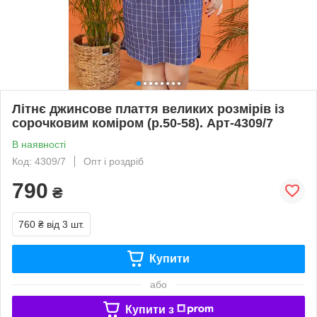
Літнє джинсове плаття великих розмірів із
сорочковим коміром (р.50-58). Арт-4309/7
В наявності
Код: 4309/7
Опт і роздріб
790
₴
760 ₴
від 3 шт.
Купити
або
Купити з