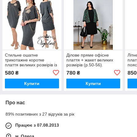
Стильне ошатне
Ділове пряме офісне
Літн
трикотажне коротке
плаття + жакет великих
плат
плаття великих розмірів із
розмірів (р.50-56).
пояс
нашивкою (р.56-58).
Арт-2654/5
віль
580
780
850
₴
₴
Арт-2246/42
Арт-
Купити
Купити
Про нас
89% позитивних з 27 відгуків за рік
Працює з 07.08.2013
м. Одеса