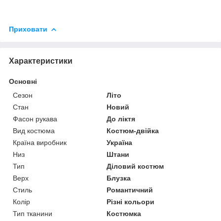
Приховати
Характеристики
Основні
Сезон
Літо
Стан
Новий
Фасон рукава
До ліктя
Вид костюма
Костюм-двійка
Країна виробник
Україна
Низ
Штани
Тип
Діловий костюм
Верх
Блузка
Стиль
Романтичний
Колір
Різні кольори
Тип тканини
Костюмка