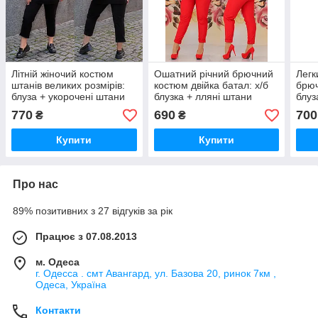
Літній жіночий костюм
Ошатний річний брючний
Легк
штанів великих розмірів:
костюм двійка батал: х/б
брюч
блуза + укорочені штани
блузка + лляні штани
блуз
(р.48-62). Арт-2241/42
(р.48-62). Арт-2234/42
(р.4
770
690
700
₴
₴
Купити
Купити
Про нас
89% позитивних з 27 відгуків за рік
Працює з 07.08.2013
м. Одеса
г. Одесса . смт Авангард, ул. Базова 20, ринок 7км ,
Одеса, Україна
Контакти