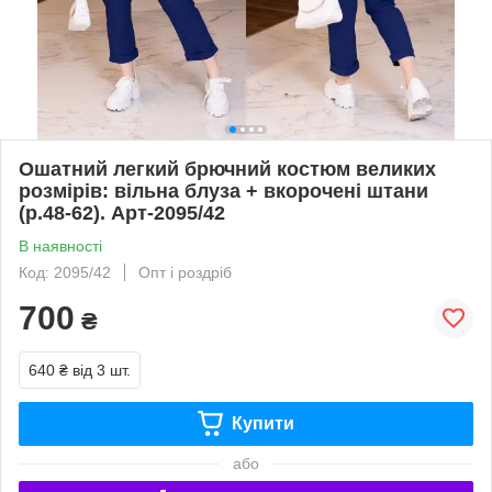
Ошатний легкий брючний костюм великих
розмірів: вільна блуза + вкорочені штани
(р.48-62). Арт-2095/42
В наявності
Код: 2095/42
Опт і роздріб
700
₴
640 ₴
від 3 шт.
Купити
або