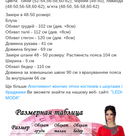
Цвета: синій (52-54,56-58,60-62), чорний (48-50), лаванда
(48-50,56-58,60-62), м’ята (48-50, 56-58,60-62)
Заміри в 48-50 розмірі:
Блуза :
Обхват грудей - 102 см (див. +8см)
Обхват талії - 112 см (див. +8см)
Обхват стегон - 120 см (див. +8см)
Довжина рукава - 41 см
Довжина блузки - 69 см
Заміри штани 48 - 50 розміру: Растіжність пояса 104 см
Ширина - 5 см
Обхват бедер - 110 см
Довжина за зовнішньою швою 90 см з врахуванням пояса
За внутрішнім 66 см
Ще більше
Агентимент жіночих літніх костюмів з шортами і
бриджами
Ви зможете знайти на нашому веб- сайті
"LEDI-
MODA"