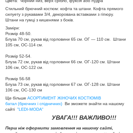
Цвета: чорний низ, верх срібло, фуксія або пудра
Стильний брючний костюм: кофта та штани. Кофта прямого
силуету з рукавами 3/4, декорована вставками з гіпюру.
Штани на гумці з кишенями з боків.
Заміри:
Розмір 48-50.
Блуза 70 см, рукав від горловини 65 см. ОГ — 110 см. Штани
105 см, ОС-114 см.
Розмір 52-54.
Блуза 72 см, рукав від горловини 66 см. ОГ-120 см. Штани
106 см, ОС-122 см.
Розмір 56-58
Блуза 73 см, рукав від горловини 67 см. ОГ-128 см. Штани
106 см, ОС-130 см
Ще більше
АСОРТИМЕНТ ЖІНОЧИХ КОСТЮМІВ
батал (брючних і спідничних)
Ви зможете знайти на нашому
сайті
"LEDI-MODA"
УВАГА!!! ВАЖЛИВО!!!
Перш ніж оформити замовлення на нашому сайті,