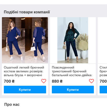
Подібні товари компанії
Ошатний легкий брючний
Повсякденний
Стил
костюм великих розмірів:
трикотажний брючний
брюч
вільна блуза + вкорочені
батальний костюм-двійка:
розм
штани (р.48-62).
кофта + штани (р.48-58).
(р.5
700
880
700
₴
₴
Арт-2095/42
Арт-2802/2
Купити
Купити
Про нас