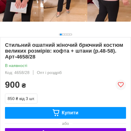
Стильний ошатний жіночий брючний костюм
великих розмірів: кофта + штани (р.48-58).
Арт-4658/28
В наявності
Код: 4658/28
Опт і роздріб
900
₴
850 ₴
від 3 шт.
Купити
або