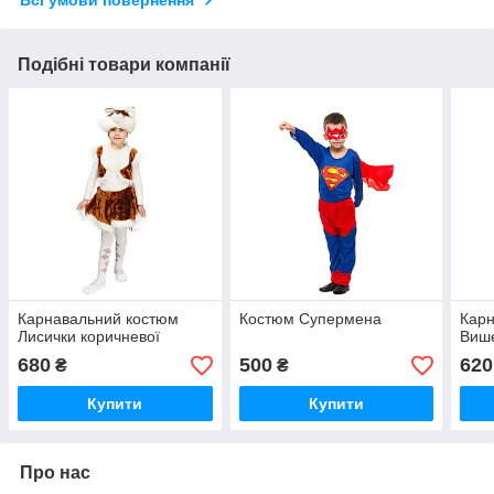
Подібні товари компанії
Карнавальний костюм
Костюм Супермена
Карн
Лисички коричневої
Виш
680
500
620
₴
₴
Купити
Купити
Про нас