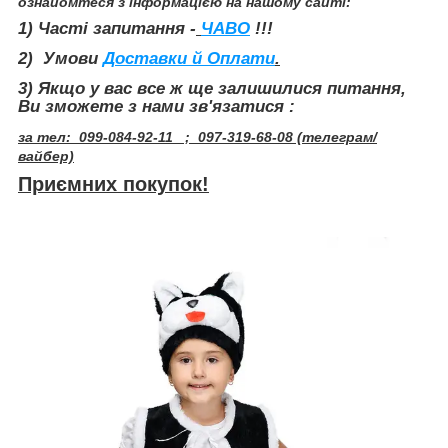
ознайомтеся з інформацією на нашому сайті:
1) Часті запитання -
ЧАВО
!!!
2) Умови
Доставки й Оплати
.
3
) Якщо у вас все ж ще залишилися питання,
Ви зможете з нами зв'язатися :
за тел: 099-084-92-11 ; 097-319-68-08 (телеграм/
вайбер)
Приємних покупок!