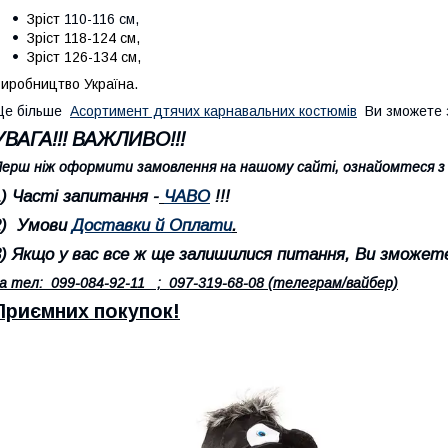
Зрiст
110-116 см,
Зрiст
118-124 см,
Зрiст
126-134 см,
иробництво Україна.
Ще більше
Асортимент дтячих карнавальних костюмів
Ви зможете 
УВАГА!!! ВАЖЛИВО!!!
ерш ніж оформити замовлення на нашому сайті, ознайомтеся з 
1) Часті запитання -
ЧАВО
!!!
2) Умови
Доставки й Оплати
.
3
) Якщо у вас все ж ще залишилися питання, Ви зможете
а тел: 099-084-92-11 ; 097-319-68-08 (телеграм/вайбер)
Приємних покупок!