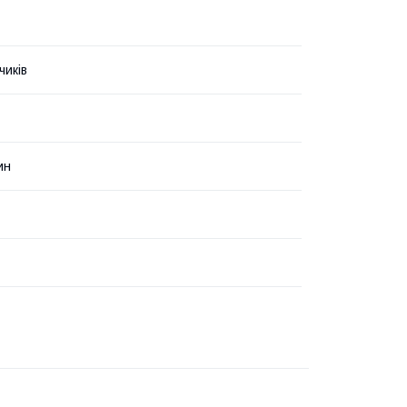
чиків
ин