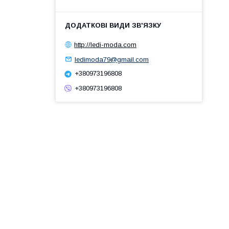
http://ledi-moda.com
ledimoda79@gmail.com
+380973196808
+380973196808