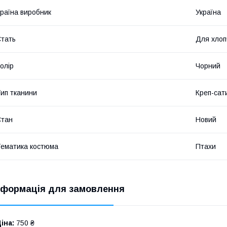
раїна виробник
Україна
тать
Для хлоп
олір
Чорний
ип тканини
Креп-сат
Стан
Новий
ематика костюма
Птахи
нформація для замовлення
іна:
750 ₴