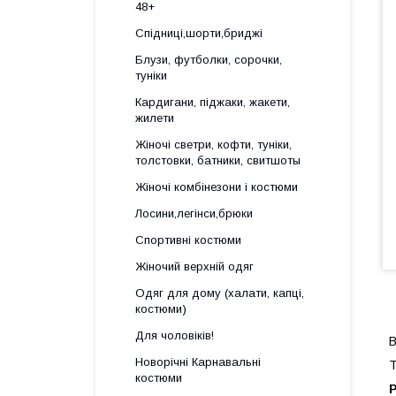
48+
Спідниці,шорти,бриджі
Блузи, футболки, сорочки,
туніки
Кардигани, піджаки, жакети,
жилети
Жіночі светри, кофти, туніки,
толстовки, батники, свитшоты
Жіночі комбінезони і костюми
Лосини,легінси,брюки
Спортивні костюми
Жіночий верхній одяг
Одяг для дому (халати, капці,
костюми)
Для чоловіків!
В
Новорічні Карнавальні
Т
костюми
Р