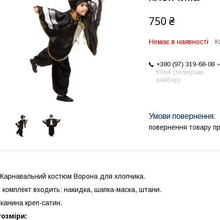
750 ₴
Немає в наявності
К
+380 (97) 319-68-08
Юлія (телеграм,
вайбер)
повернення товару п
Карнавальний костюм Ворона для хлопчика.
 комплект входить: накидка, шапка-маска, штани.
канина креп-сатин.
озміри: