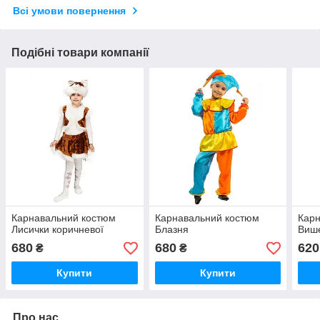
Всі умови повернення
Подібні товари компанії
Карнавальний костюм
Карнавальний костюм
Карн
Лисички коричневої
Блазня
Виш
680
680
620
₴
₴
Купити
Купити
Про нас