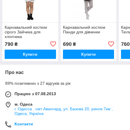
Карнавальний костюм
Карнавальний костюм
Карн
сірого Зайчика для
Панди для дівчинки
Тюль
хлопчика
790
690
760
₴
₴
Купити
Купити
Про нас
89% позитивних з 27 відгуків за рік
Працює з 07.08.2013
м. Одеса
г. Одесса . смт Авангард, ул. Базова 20, ринок 7км ,
Одеса, Україна
Контакти