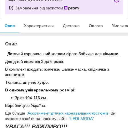
Замовлення під захистом
Опис
Характеристики
Доставка
Оплата
Умови п
Опис
Дитячий карнавальний костюм сірого Зайчика для дівчинки.
Для дітей віком від 3 до 6 років.
В комплект входить: жилетка, шапка-маска, спідничка з
хвостиком.
Тканина: штучне хутро.
В одному універсальному розмірі:
Зрiст
104-116 см.
Виробництво Україна.
Ще більше
Асортимент дтячих карнавальних костюмів
Ви
зможете знайти на нашому сайті
"LEDI-MODA"
УВАГА!!! ВАЖЛИВО!!!