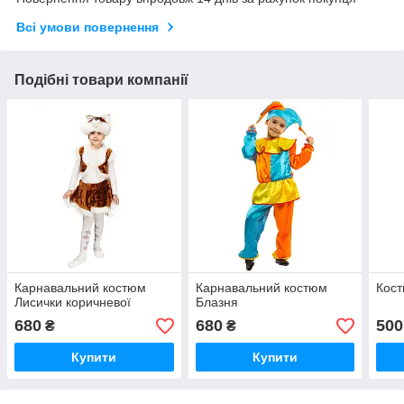
Всі умови повернення
Подібні товари компанії
Карнавальний костюм
Карнавальний костюм
Кос
Лисички коричневої
Блазня
680
680
500
₴
₴
Купити
Купити