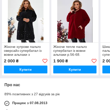
Жіноче хутрове пальто
Жіноче тепле пальто
Шика
оверсайз супербатал із
супербатал із вовни
паль
вовни альпаки з
альпаки р.56-68.
супе
капюшоном р.50-56.
Арт-3666/39
альп
2 000
1 900
2 0
₴
₴
Арт-3658/39
Арт-
Купити
Купити
Про нас
89% позитивних з 27 відгуків за рік
Працює з 07.08.2013