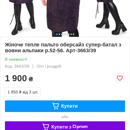
Жіноче тепле пальто оберсайз супер-батал з
вовни альпаки р.52-56. Арт-3663/39
В наявності
Код: 3663/39
Опт і роздріб
1 900
₴
1 850 ₴
від 3 шт.
Купити
або
Купити з