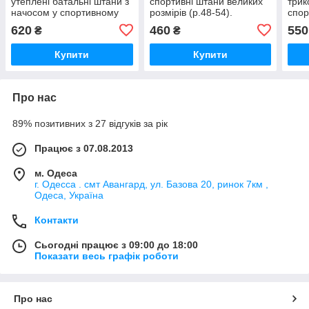
утеплені батальні штани з
спортивні штани великих
трик
начосом у спортивному
розмірів (р.48-54).
спор
стилі (р.50-60).
Арт-2054/42
бата
620
460
550
₴
₴
Арт-2751/20
Арт-
Купити
Купити
Про нас
89% позитивних з 27 відгуків за рік
Працює з 07.08.2013
м. Одеса
г. Одесса . смт Авангард, ул. Базова 20, ринок 7км ,
Одеса, Україна
Контакти
Сьогодні працює з 09:00 до 18:00
Показати весь графік роботи
Про нас