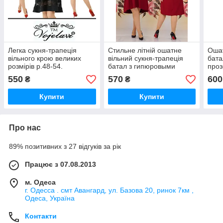
Легка сукня-трапеція
Стильне літній ошатне
Ошат
вільного крою великих
вільний сукня-трапеція
бата
розмірів р.48-54.
батал з гипюровыми
проз
Арт-2143/42
рукавами (р.56-62).
спід
550
570
600
₴
₴
Арт-2231/42
Арт-
Купити
Купити
Про нас
89% позитивних з 27 відгуків за рік
Працює з 07.08.2013
м. Одеса
г. Одесса . смт Авангард, ул. Базова 20, ринок 7км ,
Одеса, Україна
Контакти