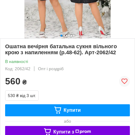
Ошатна вечірня батальна сукня вільного
крою з напиленням (р.48-62). Арт-2062/42
В наявності
Код: 2062/42
Опт і роздріб
560
₴
530 ₴
від 3 шт.
Купити
або
Купити з