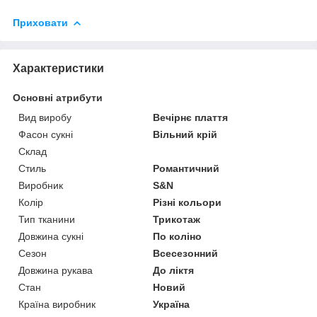
Приховати
Характеристики
Основні атрибути
Вид виробу
Вечірнє плаття
Фасон сукні
Вільний крій
Склад
Стиль
Романтичний
Виробник
S&N
Колір
Різні кольори
Тип тканини
Трикотаж
Довжина сукні
По коліно
Сезон
Всесезонний
Довжина рукава
До ліктя
Стан
Новий
Країна виробник
Україна