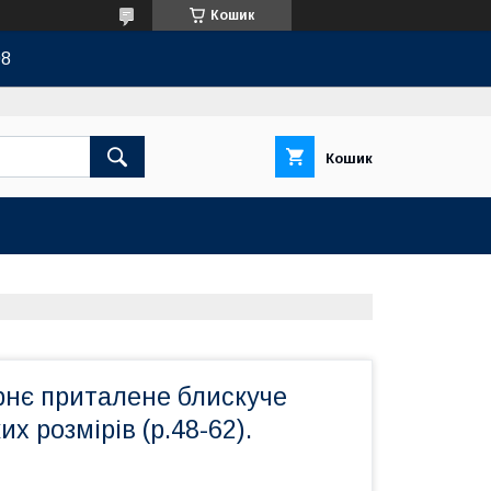
Кошик
08
Кошик
рнє приталене блискуче
х розмірів (р.48-62).