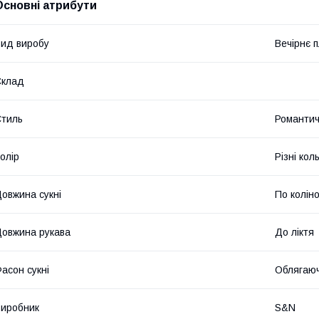
Основні атрибути
ид виробу
Вечірнє 
Склад
тиль
Романти
олір
Різні кол
овжина сукні
По колін
овжина рукава
До ліктя
асон сукні
Облягаю
иробник
S&N