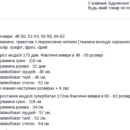
У компанії підключені
будь-який товар не п
озміри: 48-50, 52-54, 56-58, 60-62
канина: трикотаж з люрексовою ниткою (тканина володіє хорошою
олір: графіт, фрез, сірий
ріст моделі 175 див. Фактичні виміри в 48 - 50 розмірі :
овжина сукні - 110 см
овжина рукава - 31 див
апівобхват грудей - 45 см,
апівобхват талії - 40 см,
апівобхват стегон - 52 см
в кожних наступних розмірах + 8 см)
ростання моделі супербатал 172см.Фактичні виміри в 60 - 62 розмір
овжина сукні - 118 см
овжина рукава - 34 см,
апівобхват грудей - 57 см,
апівобхват талії - 52 см,
апівобхват стегон - 64 см