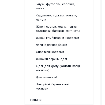
Блузи, футболки, сорочки,
туніки
Кардигани, піджаки, жакети,
жилети
Жіночі светри, кофти, туніки,
толстовки, батники, свитшоты
Жіночі комбінезони і костюми
Лосини,легінси,брюки
Спортивні костюми
Жіночий верхній одяг
Одяг для дому (халати, капці,
костюми)
Для чоловіків!
Новорічні Карнавальні
костюми
Новини