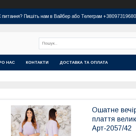
 питання? Пишіть нам в Вайбер або Телеграм +3809731968
РО НАС
КОНТАКТИ
ДОСТАВКА ТА ОПЛАТА
Ошатне вечі
плаття велики
Арт-2057/42