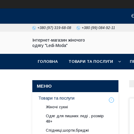
Є
+380 (97) 319-68-08
+380 (99) 084-92-11
Інтернет-магазин жіночого
одягу "Ledi-Moda"
ГОЛОВНА
ТОВАРИ ТА ПОСЛУГИ
П
Товари та послуги
Жіночі сукні
Одяг для пишних леді , розмір
48+
Спідниці,шорти,бриджі