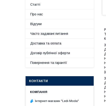
Статті
Про нас
Відгуки
Р
Часто задавані питання
Т
К
Доставка та оплата
З
Д
Договір публічної оферти
Д
Н
Повернення та гарантії
Н
Н
(
З
КОНТАКТИ
Д
Д
Н
Н
Н
Інтернет-магазин "Ledi-Moda"