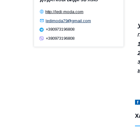
http://ledi-moda.com
ledimoda79@gmail.com
+380973196808
П
+380973196808
3
з
Х