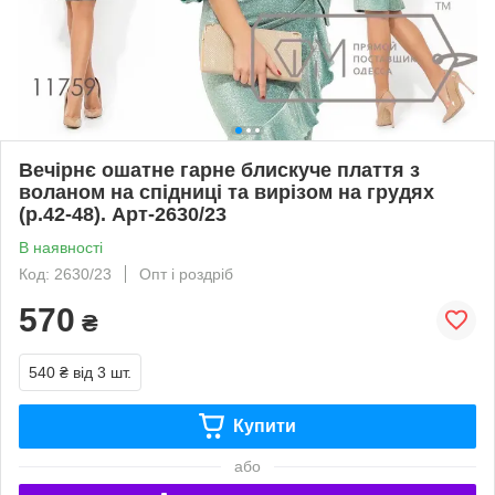
Вечірнє ошатне гарне блискуче плаття з
воланом на спідниці та вирізом на грудях
(р.42-48). Арт-2630/23
В наявності
Код: 2630/23
Опт і роздріб
570
₴
540 ₴
від 3 шт.
Купити
або