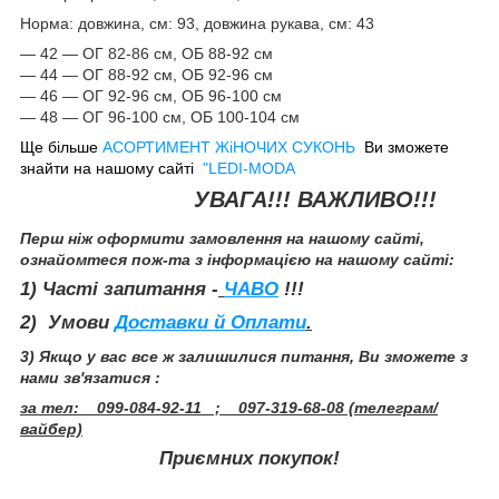
Норма: довжина, см: 93, довжина рукава, см: 43
— 42 — ОГ 82-86 см, ОБ 88-92 см
— 44 — ОГ 88-92 см, ОБ 92-96 см
— 46 — ОГ 92-96 см, ОБ 96-100 см
— 48 — ОГ 96-100 см, ОБ 100-104 см
Ще більше
А
СОРТИМЕНТ ЖіНОЧИХ СУКОНЬ
Ви зможете
знайти на нашому сайті
"LEDI-MODA
УВАГА!!! ВАЖЛИВО!!!
Перш ніж оформити замовлення на нашому сайті,
ознайомтеся пож-та з інформацією на нашому сайті:
1) Часті запитання -
ЧАВО
!!!
2) Умови
Доставки й Оплати
.
3) Якщо у вас все ж залишилися питання, Ви зможете з
нами зв'язатися :
за тел: 099-084-92-11 ; 097-319-68-08 (телеграм/
вайбер)
Приємних покупок!