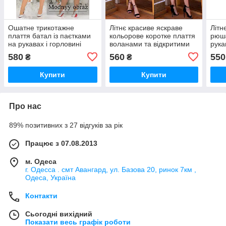
Ошатне трикотажне
Літнє красиве яскраве
Літн
плаття батал із паєтками
кольорове коротке плаття
рюша
на рукавах і горловині
воланами та відкритими
рука
(р.48-58). Арт-2295/42
плечима р.42-48.
Арт-
580
560
550
₴
₴
Арт-2637/23
Купити
Купити
Про нас
89% позитивних з 27 відгуків за рік
Працює з 07.08.2013
м. Одеса
г. Одесса . смт Авангард, ул. Базова 20, ринок 7км ,
Одеса, Україна
Контакти
Сьогодні вихідний
Показати весь графік роботи