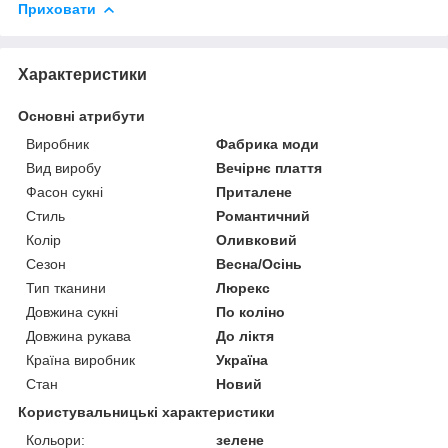
Приховати
Характеристики
Основні атрибути
Виробник
Фабрика моди
Вид виробу
Вечірнє плаття
Фасон сукні
Приталене
Стиль
Романтичний
Колір
Оливковий
Сезон
Весна/Осінь
Тип тканини
Люрекс
Довжина сукні
По коліно
Довжина рукава
До ліктя
Країна виробник
Україна
Стан
Новий
Користувальницькі характеристики
Кольори:
зелене