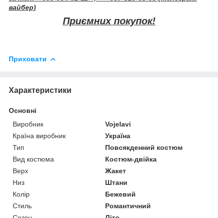
вайбер)
Приємних покупок!
Приховати
Характеристики
Основні
Виробник
Vojelavi
Країна виробник
Україна
Тип
Повсякденний костюм
Вид костюма
Костюм-двійка
Верх
Жакет
Низ
Штани
Колір
Бежевий
Стиль
Романтичний
Сезон
Літо