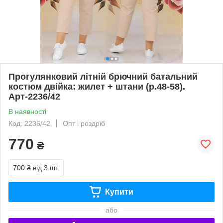
Прогулянковий літній брючний батальний
костюм двійка: жилет + штани (р.48-58).
Арт-2236/42
В наявності
Код: 2236/42
Опт і роздріб
770
₴
700 ₴
від 3 шт.
Купити
або