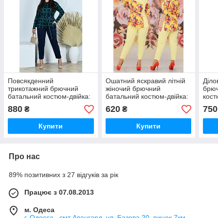
Повсякденний
Ошатний яскравий літній
Діло
трикотажний брючний
жіночий брючний
брю
батальний костюм-двійка:
батальний костюм-двійка:
кост
кофта + штани (р.48-58).
блуза + штани (р.56-62).
штан
880
620
750
₴
₴
Арт-2802/2
Арт-2239/42
Арт-
Купити
Купити
Про нас
89% позитивних з 27 відгуків за рік
Працює з 07.08.2013
м. Одеса
г. Одесса . смт Авангард, ул. Базова 20, ринок 7км ,