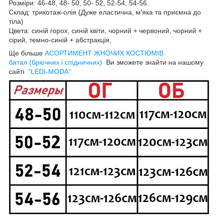
Розміри: 46-48, 48- 50, 50- 52, 52-54, 54-56.
Склад: трикотаж-олія (Дуже еластична, м'яка та приємна до
тіла)
Цвета: синій горох, синій квіти, чорний + червоний, чорний +
сірий, темно-синій + абстракція,
Ще більше
АСОРТИМЕНТ ЖНОЧИХ КОСТЮМІВ
батал (брючних і спідничних)
Ви зможете знайти на нашому
сайті
"LEDI-MODA"