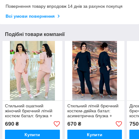
Повернення товару впродовж 14 днів за рахунок покупця
Всі умови повернення
Подібні товари компанії
Стильний ошатний
Стильний літній брючний
Діло
жіночий брючний літній
костюм-двійка батал:
брю
костюм батал: блузка +
асиметрична блузка +
кост
штани (р.56-58).
штани (р.48-50).
штан
690
670
750
₴
₴
Арт-2077/42
Арт-2221/42
Арт-
Купити
Купити