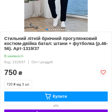
Стильний літній брючний прогулянковий
костюм-двійка батал: штани + футболка (р.46-
56). Арт-1319/37
В наявності
Код: 1319/37
Опт і роздріб
750
₴
720 ₴
від 3 шт.
Купити
або