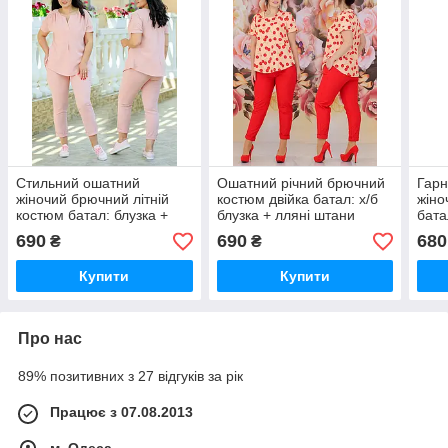
Стильний ошатний
Ошатний річний брючний
Гарн
жіночий брючний літній
костюм двійка батал: х/б
жіно
костюм батал: блузка +
блузка + лляні штани
бата
штани (р.56-58).
(р.48-62). Арт-2234/42
блуз
690
690
680
₴
₴
Арт-2077/42
Арт-
Купити
Купити
Про нас
89% позитивних з 27 відгуків за рік
Працює з 07.08.2013