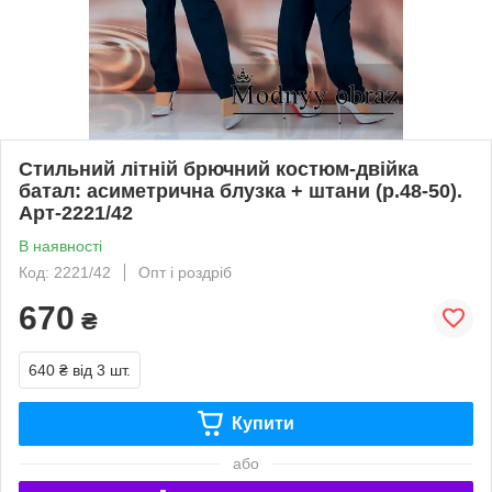
Стильний літній брючний костюм-двійка
батал: асиметрична блузка + штани (р.48-50).
Арт-2221/42
В наявності
Код: 2221/42
Опт і роздріб
670
₴
640 ₴
від 3 шт.
Купити
або