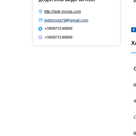
http://ledi-moda.com
ledimoda79@gmail.com
+380973196808
+380973196808
Х
В
Ф
С
В