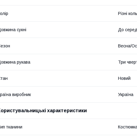
олір
Різні кол
овжина сукні
До серед
Сезон
Весна/Ос
овжина рукава
Три чвер
Стан
Новий
раїна виробник
Україна
Користувальницькі характеристики
ип тканини
Костюмк