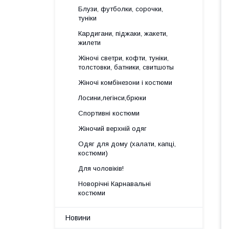
Блузи, футболки, сорочки,
туніки
Кардигани, піджаки, жакети,
жилети
Жіночі светри, кофти, туніки,
толстовки, батники, свитшоты
Жіночі комбінезони і костюми
Лосини,легінси,брюки
Спортивні костюми
Жіночий верхній одяг
Одяг для дому (халати, капці,
костюми)
Для чоловіків!
Новорічні Карнавальні
костюми
Новини