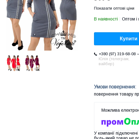
Показати оптові ціни
В наявності
Оптом і 
Купити
+380 (97) 319-68-08
Юлія (телеграм,
вайбер)
повернення товару п
У компанії підключені
будь-який товар не п