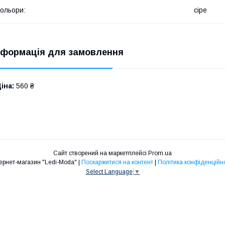
ольори:
сіре
нформація для замовлення
іна:
560 ₴
Сайт створений на маркетплейсі
Prom.ua
Інтернет-магазин "Ledi-Moda" |
Поскаржитися на контент
|
Політика конфіденційно
Select Language
▼