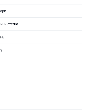
ьори
ини стегна
інь
ті
а