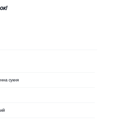
ок!
нна сукня
ний