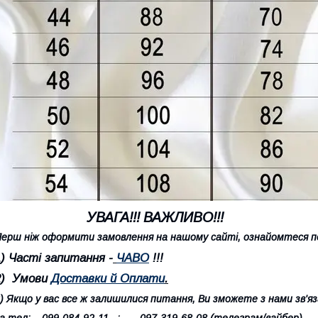
УВАГА!!! ВАЖЛИВО!!!
ерш ніж оформити замовлення на нашому сайті, ознайомтеся по
1) Часті запитання -
ЧАВО
!!!
2) Умови
Доставки й Оплати
.
) Якщо у вас все ж залишилися питання, Ви зможете з нами зв'яз
а тел: 099-084-92-11 ; 097-319-68-08 (телеграм/вайбер)