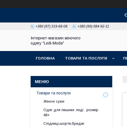
Є
+380 (97) 319-68-08
+380 (99) 084-92-11
Інтернет-магазин жіночого
одягу "Ledi-Moda"
ГОЛОВНА
ТОВАРИ ТА ПОСЛУГИ
П
Товари та послуги
Жіночі сукні
Одяг для пишних леді , розмір
48+
Спідниці,шорти,бриджі