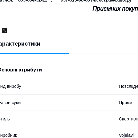
Приємних покуп
арактеристики
Основні атрибути
ид виробу
Повсякде
асон сукні
Пряме
тиль
Спортив
иробник
Vojelavi