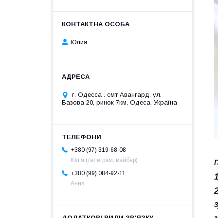
Юлия
г. Одесса . смт Авангард, ул.
Базова 20, ринок 7км, Одеса, Україна
+380 (97) 319-68-08
Юлія (телеграм, вайбер)
П
+380 (99) 084-92-11
Анна
3
з