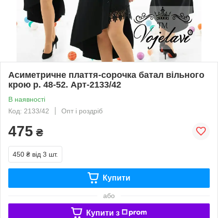
Асиметричне плаття-сорочка батал вільного
крою р. 48-52. Арт-2133/42
В наявності
Код: 2133/42
Опт і роздріб
475
₴
450 ₴
від 3 шт.
Купити
або
Купити з