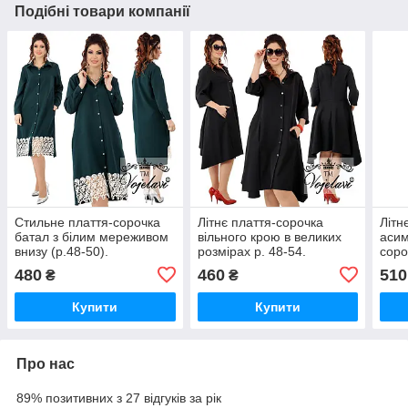
Подібні товари компанії
Стильне плаття-сорочка
Літнє плаття-сорочка
Літн
батал з білим мереживом
вільного крою в великих
асим
внизу (р.48-50).
розмірах р. 48-54.
соро
Арт-2139/42
Арт-2141/42
кише
480
460
510
₴
₴
Арт-
Купити
Купити
Про нас
89% позитивних з 27 відгуків за рік